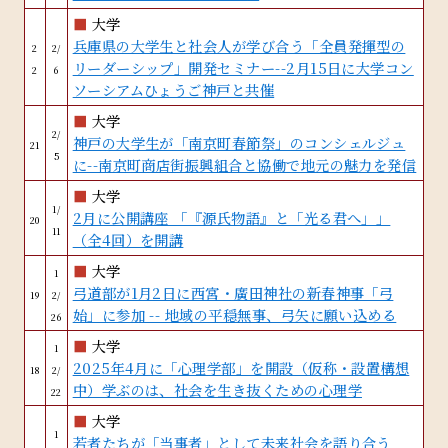
■
大学
兵庫県の大学生と社会人が学び合う「全員発揮型の
2
2/
リーダーシップ」開発セミナー--2月15日に大学コン
2
6
ソーシアムひょうご神戸と共催
■
大学
2/
神戸の大学生が「南京町春節祭」のコンシェルジュ
21
5
に--南京町商店街振興組合と協働で地元の魅力を発信
■
大学
1/
2月に公開講座 「『源氏物語』と「光る君へ」」
20
11
（全4回）を開講
■
大学
1
弓道部が1月2日に西宮・廣田神社の新春神事「弓
19
2/
始」に参加 -- 地域の平穏無事、弓矢に願い込める
26
■
大学
1
2025年4月に「心理学部」を開設（仮称・設置構想
18
2/
中）学ぶのは、社会を生き抜くための心理学
22
■
大学
1
若者たちが「当事者」として未来社会を語り合う