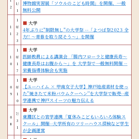
1
博物館実習展「ソウルのこども時間」を開催、一般
1/
2
無料公開
1
1
■
大学
1
0/
4年ぶりに''制限無し''の大学祭 --「よつば祭2023 全
1
2
力!! ～青春を取り戻そう～」を開催
3
■
大学
1
医師教員による講演会 「腸内フローラと健康長寿～
1
0/
健康長寿はお腹から～」を 大学祭で一般無料開催 --
0
1
栄養指導体験会も実施
7
■
大学
1
【ユーハイム × 甲南女子大学】神戸地産素材を使っ
0
0/
た''焼きたて米粉バウムクーヘン''を大学祭で販売--産
9
1
学連携で神戸スイーツの魅力伝える
0
■
大学
7/
東灘区との官学連携「夏休みこどもいろいろ体験ス
0
3
クール」開催--大学所有のツリーハウス探検など学生
8
1
が企画運営