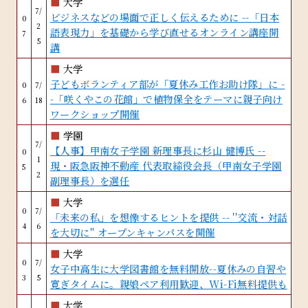
■
大学
7/
ビジネスなどの場面で正しく伝えるために --「日本
0
2
語表現力」を基礎から学び直せるオンライン講座開
7
5
講
■
大学
子どもボランティア部が「夏休み工作お助け隊」に -
0
7/
-「咲くやこの花館」で植物保全をテーマに親子向け
6
18
ワークショップ開催
■
学園
7/
【人事】甲南女子学園 新理事長に杉山 健博氏 --
0
1
現・阪急阪神不動産 代表取締役会長（甲南女子学園
5
2
副理事長）を選任
■
大学
0
7/
「未来の私」を想像するヒントを提供 -- ''交流・対話
4
6
を大切に'' オープンキャンパスを開催
■
大学
0
7/
女子中高生に大学図書館を無料開放--夏休みの自習や
3
5
寛ぎタイムに。親娘ペア利用歓迎、Wi-Fi無料提供も
■
大学