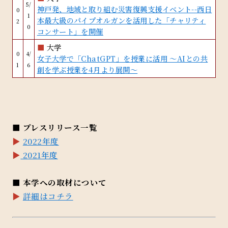
5/
神戸発、地域と取り組む災害復興支援イベント--西日
0
1
本最大級のパイプオルガンを活用した「チャリティ
2
0
コンサート」を開催
■
大学
0
4/
女子大学で「ChatGPT」を授業に活用 〜AIとの共
1
6
創を学ぶ授業を4月より展開〜
■ プレスリリース一覧
▶︎
2022年度
▶︎
2021年度
■ 本学への取材について
▶︎
詳細はコチラ