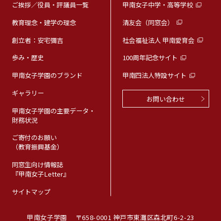
ご挨拶／役員・評議員一覧
甲南女子中学・高等学校
教育理念・建学の理念
清友会（同窓会）
創立者：安宅彌吉
社会福祉法人 甲南愛育会
歩み・歴史
100周年記念サイト
甲南女子学園のブランド
甲南四法人特設サイト
ギャラリー
お問い合わせ
甲南女子学園の主要データ・
財務状況
ご寄付のお願い
（教育振興基金）
同窓生向け情報誌
『甲南女子Letter』
サイトマップ
甲南女子学園
〒658-0001 神戸市東灘区森北町6-2-23