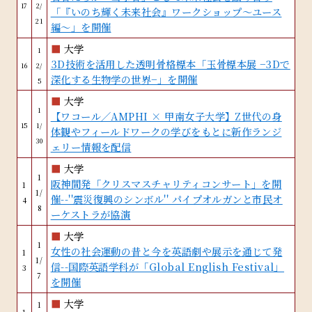
17
2/
「『いのち輝く未来社会』ワークショップ～ユース
21
編〜」を開催
■
大学
1
3D技術を活用した透明骨格標本「玉骨標本展 −3Dで
16
2/
深化する生物学の世界−」を開催
5
■
大学
1
【ワコール／AMPHI × 甲南女子大学】Z世代の身
15
1/
体観やフィールドワークの学びをもとに新作ランジ
30
ェリー情報を配信
■
大学
1
阪神間発「クリスマスチャリティコンサート」を開
1
1/
催--''震災復興のシンボル'' パイプオルガンと市民オ
4
8
ーケストラが協演
■
大学
1
女性の社会運動の昔と今を英語劇や展示を通じて発
1
1/
信--国際英語学科が「Global English Festival」
3
7
を開催
■
大学
1